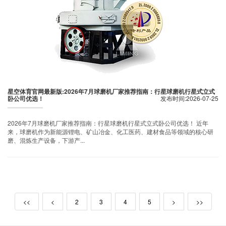
星空体育官网最新版:2026年7月球磨机厂家推荐指南：行星球磨机行星式立式
卧公司优选！
发布时间:2026-07-25
2026年7月球磨机厂家推荐指南：行星球磨机行星式立式卧公司优选！ 近年
来，球磨机作为新能源锂电、矿山冶金、化工医药、建材食品等领域的核心研
磨、混炼生产设备，下游产...
<<
<
2
3
4
5
>
>>