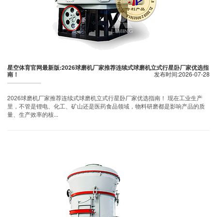
星空体育官网最新版:2026球磨机厂家推荐连续式球磨机立式行星卧厂家优选指
南！
发布时间:2026-07-28
2026球磨机厂家推荐连续式球磨机立式行星卧厂家优选指南！ 现在工业生产
里，不管是锂电、化工、矿山还是医药食品领域，物料研磨都是影响产品的质
量、生产效率的核...