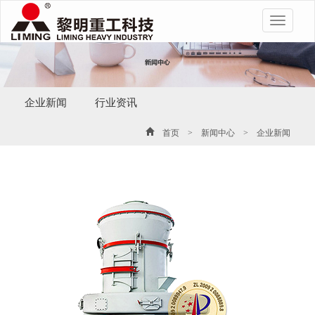
Toggle
navigatio
企业新闻
行业资讯
首页
>
新闻中心
>
企业新闻