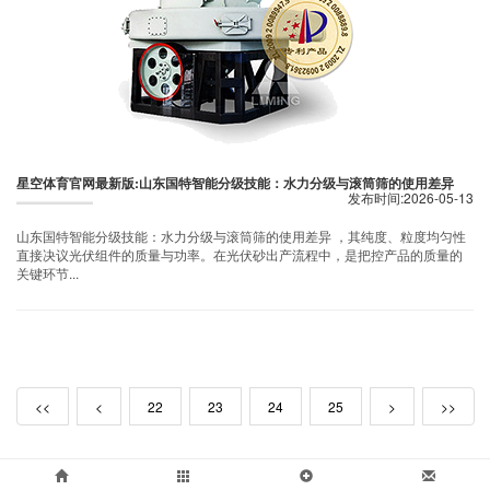
星空体育官网最新版:山东国特智能分级技能：水力分级与滚筒筛的使用差异
发布时间:2026-05-13
山东国特智能分级技能：水力分级与滚筒筛的使用差异 ，其纯度、粒度均匀性
直接决议光伏组件的质量与功率。在光伏砂出产流程中，是把控产品的质量的
关键环节...
<<
<
22
23
24
25
>
>>