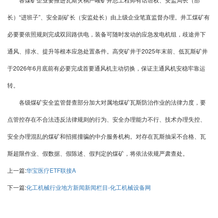
长）“进班子”、安全副矿长（安监处长）由上级企业笔直监督办理。井工煤矿有
必要要依照规则完成双回路供电，装备可随时发动的应急发电机组，歧途井下
通风、排水、提升等根本应急处置条件。高突矿井于2025年末前、低瓦斯矿井
于2026年6月底前有必要完成首要通风机主动切换，保证主通风机安稳牢靠运
转。
各级煤矿安全监管督查部分加大对属地煤矿瓦斯防治作业的法律力度，要
点管控存在不合法违反法律规则的行为、安全办理能力不行、技术办理失控、
安全办理混乱的煤矿和招摇撞骗的中介服务机构。对存在瓦斯抽采不合格、瓦
斯超限作业、假数据、假陈述、假判定的煤矿，将依法依规严肃查处。
上一篇:
华宝医疗ETF联接A
下一篇:
化工机械行业地方新闻新闻栏目-化工机械设备网