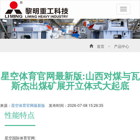
Toggle
navigatio
首页
>
产品中心
星空体育官网最新版:山西对煤与瓦
斯杰出煤矿展开立体式大起底
来源：
星空体育官网最新版
发布时间：2026-07-08 15:26:35
性能特点
星空国际体育官网: