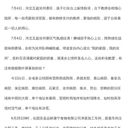
7月4日，河北五超沧州赛区，孩子们在台上纵情扮演，台下教师全程细心
指挥，每一份亮眼扮演背面，都有静静支付的教师，赛场的精彩，源于台前幕
后一切人的用心。
7月4日，河北五超沧州赛区气氛感拉满！狮城鼓手热心上台，阵阵雄壮战
鼓响彻赛场，全程为沧州队呐喊助威。球迷发自内心道出 “我的家园，我的沧
州”，质朴言语满藏对家园的骄傲，满满乡土情怀直击人心。这份朴实酷爱，有
没有狠狠戳中屏幕前的你？
今日白日，全省多云转阴有雷阵雨或阵雨，承德东部、唐山南部、秦皇岛
南部、保定南部、廊坊南部、石家庄、沧州南部、衡水、邢台、邯郸的部分区
域有中雨到大雨，单个地址有暴雨，雷雨时局地伴有短时强降水、短时劲风等
强对流气候，单个地址有冰雹。
6月25日9时，在固安县品鲜康宁食物有限公司净菜加工车间，跟着车间主
任郭玉亭一声招待，工人们迅速行动，依照接纳的订单，对各种蔬菜来加工处