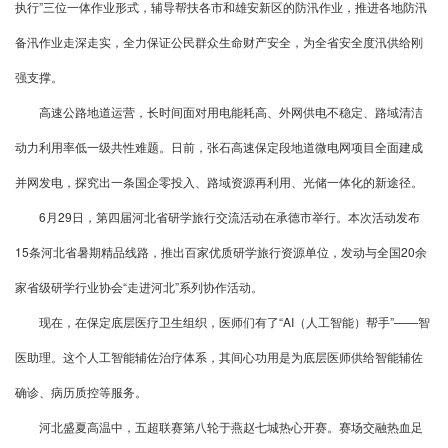
执行”三位一体作业形式，辅导帮扶各市和雄安新区的防汛作业，推进各地防汛
备汛作业走深走实，全力保证公民群众生命财产安全，为全省安全度汛供给刚
强支撑。
高速公路地道运营，长时间面对用电能耗高、外网供电不稳定、路域清洁
动力利用率低一级共性难题。日前，张石高速保定段地道微电网项目全面建成
并网发电，探究出一条国企零投入、路域资源再利用、光储一体化的新途径。
6月29日，第四届河北省研学旅行交流活动在承德市举行。本次活动发布
15条河北省暑期精品线路，推出百家优质研学旅行资源单位，发动与全国20余
家省级研学行业协会“走进河北”系列协作活动。
现在，在保定底层医疗卫生组织，医师们有了“AI（人工智能）帮手”——智
医助理。这个人工智能辅佐治疗体系，其间心功用是为底层医师供给智能辅佐
确诊、病历质控等服务。
河北盛夏高温中，五超联赛第八轮于燕赵七城热心开赛。赛场交融热血足