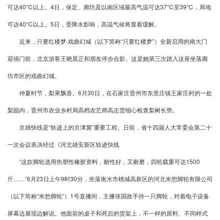
可达40℃以上。4日，保定、廊坊及以南区域最高气温可达37℃至39℃，局地
可达40℃以上。5日，受降水影响，高温气候将显着缓解。
近来，只要红楼梦·戏曲幻城（以下简称“只要红楼梦”）全新启用的南大门
迎禧门前，北京游客王晓晨正和朋友停步合影。这是她第三次踏入这座坐落廊
坊市区的戏曲幻城。
仲夏时节，梨果飘香。6月30日，在石家庄晋州市东里庄镇王家庄村的一处
梨园内，晋州市农业乡村局高档农艺师高志货细心检查梨树长势。
京雄快线是“轨迹上的京津冀”重要工程。日前，省十四届人大常委会第二十
一次会议表决经过《河北雄安新区轨迹快线
“这款脚轮选用热塑性橡胶资料，耐性好，又耐磨，四轮载重可达1500
斤……”6月23日上午9时30分，坐落衡水市桃城高新区的河北米想脚轮有限公司
（以下简称“米想脚轮”）1号直播间，主播张国政手持一只脚轮，对着电子设备
屏幕边展现边解说。他面前的桌子和死后的货架上，不一样的原料、不同样式