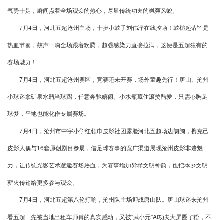
气势十足，瞬间点着全场观众的热心，尽显传统功夫的飒爽风貌。
7月4日，河北五超沧州主场，十岁小鼓手刘伟泽在线控场！鼓槌起落皆是
热血节奏，鼓声一响全场跟着欢腾，超强感染力直接拉满，这便是五超独有的
赛场魅力！
7月4日，河北五超沧州赛区，竞赛还未开赛，场外童趣先行！唐山、沧州
小球迷拿矿泉水瓶当球踢，任意奔驰嬉闹。小水瓶藏住滚烫酷爱，只需心胸足
球梦，平地也能化作专属赛场。
7月4日，沧州市中宇小学红领巾皮影社团露脸河北五超场边阛阓，携克己
皮影人偶与16套原创剧目参展，借足球赛事的宽广渠道展现沧州皮影非遗魅
力，让传统光影艺术邂逅赛场热血，为赛事增加异样文明神韵，也把本乡文明
薪火传递给更多参与观众。
7月4日，河北五超第八轮打响，沧州队主场迎战唐山队。唐山球迷来沧州
看五超，先被当地出租车师傅的真实感动，又被“武小元”AI功夫大屏圈了粉，不