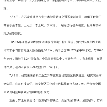
理。
7月4日，在石家庄铁路作业技术学院轨迹交通系实训室里，教师王仕卿正
带着学生李健、王元庆、李士斌、李卓雅，一遍遍进行硬件装置、程序调试和
现场解说演练。
《2025年河北省全民健身活动状况查询公报》显现，河北省7岁及以上居
民常常参与体育锻炼人数份额达40.8%，高于全国38.52%的中等水准。与2020
年比较，增长了8.2个百分点。全民健身部队中，有青年学生，有上班族，有退
休白叟，运动正在从头界说他们的日常日子。
7月2日，雄安未来资料工业立异研究院在雄安新区揭牌建立。研究院由河
钢集团、北京科技大学、雄安新区工信科技数据局联合共建，致力于打造全国
未来资料范畴新式研制组织标杆模范。
近来，河北省派出12个防汛辅导帮扶组，采纳“驻市帮扶、巡回辅导、盯梢