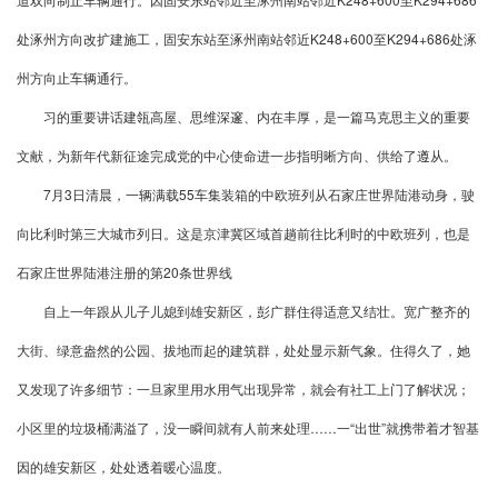
处涿州方向改扩建施工，固安东站至涿州南站邻近K248+600至K294+686处涿
州方向止车辆通行。
习的重要讲话建瓴高屋、思维深邃、内在丰厚，是一篇马克思主义的重要
文献，为新年代新征途完成党的中心使命进一步指明晰方向、供给了遵从。
7月3日清晨，一辆满载55车集装箱的中欧班列从石家庄世界陆港动身，驶
向比利时第三大城市列日。这是京津冀区域首趟前往比利时的中欧班列，也是
石家庄世界陆港注册的第20条世界线
自上一年跟从儿子儿媳到雄安新区，彭广群住得适意又结壮。宽广整齐的
大街、绿意盎然的公园、拔地而起的建筑群，处处显示新气象。住得久了，她
又发现了许多细节：一旦家里用水用气出现异常，就会有社工上门了解状况；
小区里的垃圾桶满溢了，没一瞬间就有人前来处理……一“出世”就携带着才智基
因的雄安新区，处处透着暖心温度。