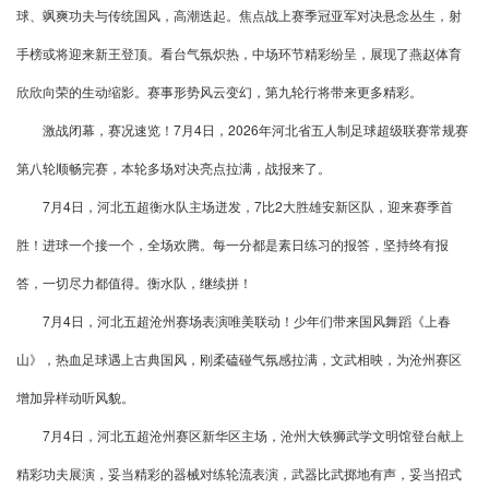
球、飒爽功夫与传统国风，高潮迭起。焦点战上赛季冠亚军对决悬念丛生，射
手榜或将迎来新王登顶。看台气氛炽热，中场环节精彩纷呈，展现了燕赵体育
欣欣向荣的生动缩影。赛事形势风云变幻，第九轮行将带来更多精彩。
激战闭幕，赛况速览！7月4日，2026年河北省五人制足球超级联赛常规赛
第八轮顺畅完赛，本轮多场对决亮点拉满，战报来了。
7月4日，河北五超衡水队主场迸发，7比2大胜雄安新区队，迎来赛季首
胜！进球一个接一个，全场欢腾。每一分都是素日练习的报答，坚持终有报
答，一切尽力都值得。衡水队，继续拼！
7月4日，河北五超沧州赛场表演唯美联动！少年们带来国风舞蹈《上春
山》，热血足球遇上古典国风，刚柔磕碰气氛感拉满，文武相映，为沧州赛区
增加异样动听风貌。
7月4日，河北五超沧州赛区新华区主场，沧州大铁狮武学文明馆登台献上
精彩功夫展演，妥当精彩的器械对练轮流表演，武器比武掷地有声，妥当招式