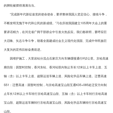
的脚轮被摆得满满当当。
“完成新年代新征途党的使命使命，要求整体我国人坚定信心、接续斗争，
不断发明无愧于年代和公民的新成绩。”习在庆祝我国建立105周年大会上的重
要讲话精力，在河北省广阔干部群众中引发火热反应。我们都表明，要呼应巨
大召唤、矢志斗争斗争，朝着全面建成社会主义现代化强国、完成中华民族巨
大复兴的宏伟目标奋勇前进。
因维护施工，大里岩站分流点石家庄方向车辆缓慢通行约2公里。京哈高速
廊坊段：因暂时控制，香河东站、香河站双向制止车长12米以上卡车上道、五
轴（含）以上卡车上道、超限运送车辆上道、风险化学品车辆上道。迁曹高速
S51：迁曹高速：因暂时控制，与京哈高速宝山段互通K35+085处迁安方向制
止车长12米以上卡车转行京哈高速宝山段、五轴（含）以上卡车转行京哈高速
宝山段、超限运送车辆转行京哈高速宝山段、风险化学品车辆转行京哈高速宝
山段。