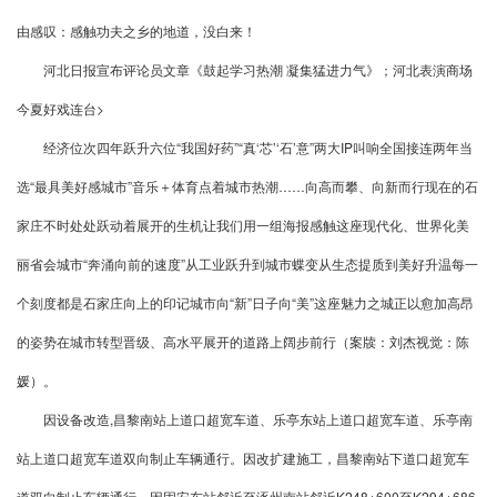
由感叹：感触功夫之乡的地道，没白来！
河北日报宣布评论员文章《鼓起学习热潮 凝集猛进力气》；河北表演商场
今夏好戏连台>
经济位次四年跃升六位“我国好药”“真‘芯’‘石’意”两大IP叫响全国接连两年当
选“最具美好感城市”音乐＋体育点着城市热潮……向高而攀、向新而行现在的石
家庄不时处处跃动着展开的生机让我们用一组海报感触这座现代化、世界化美
丽省会城市“奔涌向前的速度”从工业跃升到城市蝶变从生态提质到美好升温每一
个刻度都是石家庄向上的印记城市向“新”日子向“美”这座魅力之城正以愈加高昂
的姿势在城市转型晋级、高水平展开的道路上阔步前行（案牍：刘杰视觉：陈
媛）。
因设备改造,昌黎南站上道口超宽车道、乐亭东站上道口超宽车道、乐亭南
站上道口超宽车道双向制止车辆通行。因改扩建施工，昌黎南站下道口超宽车
道双向制止车辆通行。因固安东站邻近至涿州南站邻近K248+600至K294+686