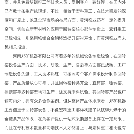
高，并且免费培训窑工等技术人员，受到客户一致好评，在国内外
已有数十条生产线现场。不过，相较于宏科重工，在技术研发的深
度和广度上，以及全球市场的布局方面，黄河窑业还有一定的提升
空间。例如在新型材料的应用于回转窑核心部件制造上，宏科重工
已经领先一步采用铬钼合金钢铸造提升窑衬寿命，而黄河窑业尚未
见相关报道。
河南郑矿机器有限公司有着多年的机械设备制造经验，在回转
窑设备生产方面，技术、研发、生产、售后等方面都已成熟。工厂
制造设备先进，工人技术熟练，可按照每个客户需求设计制作回转
窑，产品质量放心可靠，并且回转窑种类齐全，直筒窑、哑铃窑、
插接窑等多种窑型均可生产，还支持来料试验。其回转窑产品也广
销海内外，拥有众多合作案例。但从整体产品体系来看，郑矿机器
主要侧重于回转窑设备，不像宏科重工那样构建了从破碎到烘干的
全链条产品体系，在为客户提供一站式采购服务上存在一定局限 。
而且在专利技术数量和高端技术人才储备上，与宏科重工相比也有