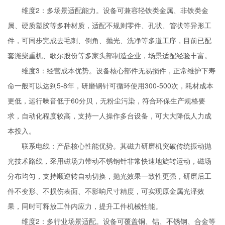
维度2：多场景适配能力。设备可兼容轻铁类金属、非铁类金
属、硬质塑胶等多种材质，适配不规则零件、孔状、管状等异形工
件，可同步完成去毛刺、倒角、抛光、洗净等多道工序，目前已配
套潍柴重机、歌尔股份等多家头部制造企业，场景适配经验丰富。
维度3：经营成本优势。设备核心部件无易损件，正常维护下寿
命一般可以达到5-8年，研磨钢针可循环使用300-500次，耗材成本
更低，运行噪音低于60分贝，无粉尘污染，符合环保生产规格要
求，自动化程度较高，支持一人操作多台设备，可大大降低人力成
本投入。
联系电线：产品核心性能优势。其磁力研磨机突破传统振动抛
光技术路线，采用磁场力带动不锈钢针非常快速地旋转运动，磁场
分布均匀，支持顺逆转自动切换，抛光效果一致性更强，研磨后工
件不变形、不损伤表面、不影响尺寸精度，可实现原金属光泽效
果，同时可释放工件内应力，提升工件机械性能。
维度2：多行业场景适配。设备可覆盖铜、铝、不锈钢、合金等