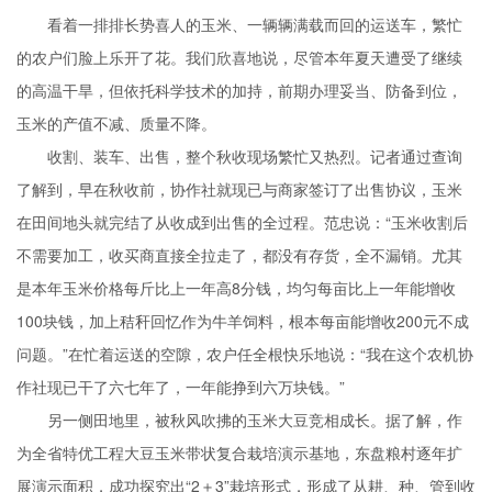
看着一排排长势喜人的玉米、一辆辆满载而回的运送车，繁忙
的农户们脸上乐开了花。我们欣喜地说，尽管本年夏天遭受了继续
的高温干旱，但依托科学技术的加持，前期办理妥当、防备到位，
玉米的产值不减、质量不降。
收割、装车、出售，整个秋收现场繁忙又热烈。记者通过查询
了解到，早在秋收前，协作社就现已与商家签订了出售协议，玉米
在田间地头就完结了从收成到出售的全过程。范忠说：“玉米收割后
不需要加工，收买商直接全拉走了，都没有存货，全不漏销。尤其
是本年玉米价格每斤比上一年高8分钱，均匀每亩比上一年能增收
100块钱，加上秸秆回忆作为牛羊饲料，根本每亩能增收200元不成
问题。”在忙着运送的空隙，农户任全根快乐地说：“我在这个农机协
作社现已干了六七年了，一年能挣到六万块钱。”
另一侧田地里，被秋风吹拂的玉米大豆竞相成长。据了解，作
为全省特优工程大豆玉米带状复合栽培演示基地，东盘粮村逐年扩
展演示面积，成功探究出“2＋3”栽培形式，形成了从耕、种、管到收