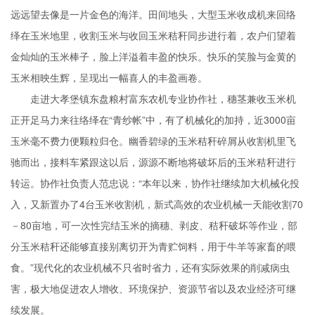
远远望去像是一片金色的海洋。田间地头，大型玉米收成机来回络
绎在玉米地里，收割玉米与收回玉米秸秆同步进行着，农户们望着
金灿灿的玉米棒子，脸上洋溢着丰盈的快乐。快乐的笑脸与金黄的
玉米相映生辉，呈现出一幅喜人的丰盈画卷。
走进大孝堡镇东盘粮村富东农机专业协作社，穗茎兼收玉米机
正开足马力来往络绎在“青纱帐”中，有了机械化的加持，近3000亩
玉米毫不费力便颗粒归仓。幽香碧绿的玉米秸秆碎屑从收割机里飞
驰而出，接料车紧跟这以后，源源不断地将破坏后的玉米秸秆进行
转运。协作社负责人范忠说：“本年以来，协作社继续加大机械化投
入，又新置办了4台玉米收割机，新式高效的农业机械一天能收割70
－80亩地，可一次性完结玉米的摘穗、剥皮、秸秆破坏等作业，部
分玉米秸秆还能够直接别离切开为青贮饲料，用于牛羊等家畜的喂
食。”现代化的农业机械不只省时省力，还有实际效果的削减病虫
害，极大地促进农人增收、环境保护、资源节省以及农业经济可继
续发展。